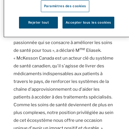
Paramètres des cookies
Remedy'sRx, The Medicine Shoppe, Uniprix et
Proxim), le détaillant de commerce en ligne
Well.ca et le groupe de pharmacies Rexall.
Rejeter tout
Accepter tous les cookies
« Je suis honorée de diriger une équipe
passionnée qui se consacre à améliorer les soins
me
de santé pour tous », a déclaré M
Eliasek.
« McKesson Canada est un acteur clé du système
de santé canadien, qu'il s'agisse de livrer des
médicaments indispensables aux patients à
travers le pays, de renforcer les systèmes de la
chaîne d'approvisionnement ou d'aider les
patients à accéder à des traitements spécialisés.
Comme les soins de santé deviennent de plus en
plus complexes, notre position privilégiée au sein
de cet écosystème nous offre une occasion
unique d'avoir un impact positif et durable. »