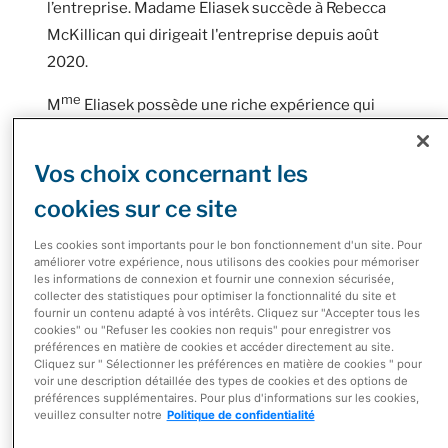
l’entreprise. Madame Eliasek succède à Rebecca
McKillican qui dirigeait l'entreprise depuis août
2020.
me
M
Eliasek possède une riche expérience qui
s’échelonne sur plus de 25 ans au sein du secteur
des soins de santé et de la Corporation
Vos choix concernant les
McKesson, ayant occupé des rôles de direction
cookies sur ce site
liés aux opérations, au marketing, à la gestion des
fournisseurs, aux ventes et à l'expérience client.
Les cookies sont importants pour le bon fonctionnement d'un site. Pour
améliorer votre expérience, nous utilisons des cookies pour mémoriser
me
les informations de connexion et fournir une connexion sécurisée,
En tant que présidente, M
Eliasek dirigera le
collecter des statistiques pour optimiser la fonctionnalité du site et
portefeuille d'entreprises diversifiées de soins de
fournir un contenu adapté à vos intérêts. Cliquez sur "Accepter tous les
cookies" ou "Refuser les cookies non requis" pour enregistrer vos
santé de McKesson au Canada, y compris les
préférences en matière de cookies et accéder directement au site.
activités de distribution pharmaceutique, les
Cliquez sur " Sélectionner les préférences en matière de cookies " pour
voir une description détaillée des types de cookies et des options de
solutions biopharmaceutiques et pour les
préférences supplémentaires. Pour plus d'informations sur les cookies,
veuillez consulter notre
Politique de confidentialité
fournisseurs, le réseau de pharmacies
indépendantes de McKesson (I.D.A., Guardian,