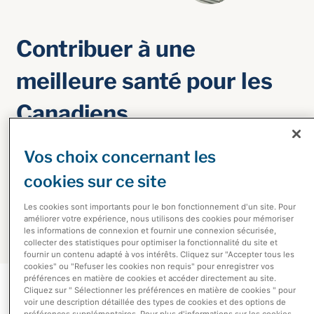
Contribuer à une
meilleure santé pour les
Canadiens
Vos choix concernant les
Nous travaillons avec des prestataires de soins, des
cookies sur ce site
pharmacies, des fabricants, des gouvernements et
d'autres acteurs pour fournir des analyses, des produits
Les cookies sont importants pour le bon fonctionnement d'un site. Pour
améliorer votre expérience, nous utilisons des cookies pour mémoriser
et des services qui rendent les soins de qualité plus
les informations de connexion et fournir une connexion sécurisée,
accessibles et plus abordables.
collecter des statistiques pour optimiser la fonctionnalité du site et
fournir un contenu adapté à vos intérêts. Cliquez sur "Accepter tous les
cookies" ou "Refuser les cookies non requis" pour enregistrer vos
préférences en matière de cookies et accéder directement au site.
Cliquez sur " Sélectionner les préférences en matière de cookies " pour
voir une description détaillée des types de cookies et des options de