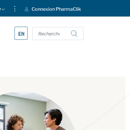
⋮
e
Connexion PharmaClik
EN