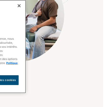
ience, nous
sécurisée,
 vos intérêts.
vos
les
et des options
otre
Politique
les cookies