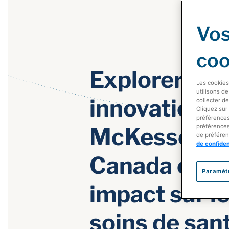
Vos
coo
Explorer les
Les cookies
utilisons d
innovations 
collecter de
Cliquez sur
préférences
préférences
McKesson
de préféren
de confiden
Canada et le
Paramèt
impact sur l
soins de san