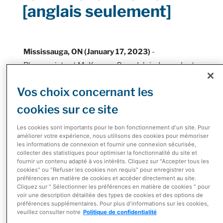
[anglais seulement]
Mississauga, ON (January 17, 2023)
-
Pharmacists at McKesson Canada’s independent
pharmacy network including Guardian, I.D.A,
Vos choix concernant les
Remedy'sRx and The Medicine Shoppe in Ontario
can now prescribe and treat 13 minor conditions,
cookies sur ce site
including cold sores, pink eye, hemorrhoids, hives
Les cookies sont importants pour le bon fonctionnement d'un site. Pour
and urinary tract infections, among others.
améliorer votre expérience, nous utilisons des cookies pour mémoriser
les informations de connexion et fournir une connexion sécurisée,
Patients can now walk into their local pharmacy
collecter des statistiques pour optimiser la fonctionnalité du site et
fournir un contenu adapté à vos intérêts. Cliquez sur "Accepter tous les
and receive assessment and treatment from their
cookies" ou "Refuser les cookies non requis" pour enregistrer vos
préférences en matière de cookies et accéder directement au site.
pharmacist for the following 13 conditions:
Cliquez sur " Sélectionner les préférences en matière de cookies " pour
voir une description détaillée des types de cookies et des options de
hay fever
préférences supplémentaires. Pour plus d'informations sur les cookies,
oral thrush
veuillez consulter notre
Politique de confidentialité