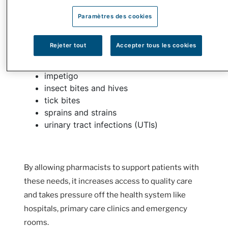
pink eye
dermatitis
Paramètres des cookies
menstrual cramps
acid reflux
Rejeter tout
Accepter tous les cookies
hemorrhoids
cold sores
impetigo
insect bites and hives
tick bites
sprains and strains
urinary tract infections (UTIs)
By allowing pharmacists to support patients with
these needs, it increases access to quality care
and takes pressure off the health system like
hospitals, primary care clinics and emergency
rooms.