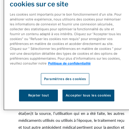
cookies sur ce site
Renseignements personnels que nous recueillons
Les cookies sont importants pour le bon fonctionnement d'un site. Pour
Lorsque vous utilisez les Services, nous pouvons recueillir des
améliorer votre expérience, nous utilisons des cookies pour mémoriser
les informations de connexion et fournir une connexion sécurisée,
renseignements personnels vous concernant. Les renseignements
collecter des statistiques pour optimiser la fonctionnalité du site et
personnels que nous recueillons incluent :
fournir un contenu adapté à vos intérêts. Cliquez sur "Accepter tous les
cookies" ou "Refuser les cookies non requis" pour enregistrer vos
préférences en matière de cookies et accéder directement au site.
les
identifiants personnels
, notamment le nom, le genre, la
Cliquez sur " Sélectionner les préférences en matière de cookies " pour
date de naissance, les coordonnées, y compris l’adresse
voir une description détaillée des types de cookies et des options de
électronique, le numéro de téléphone et les adresses
préférences supplémentaires. Pour plus d'informations sur les cookies,
veuillez consulter notre
Politique de confidentialité
physiques (postale, d’expédition et de facturation), ainsi que
des informations démographiques comme la ville et la
Paramètres des cookies
province ou le territoire;
les
informations médicales
, notamment l’état de santé, le
diagnostic, les ordonnances, l’historique et les achats de
Rejeter tout
Accepter tous les cookies
médicaments, les résultats de laboratoire et les détails de
tout effet indésirable subi, y compris le(s) produit(s) qui en
étai(en)t la source, l’utilisation qui en a été faite, les autres
médicaments utilisés ou utilisés à l’époque, le traitement reçu
et tout autre antécédent médical pertinent pour la gestion et