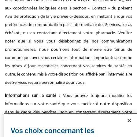
désabonnement incluses dans ces courriels, en nous contactant grâce
aux coordonnées indiquées dans la section « Contact » du présent
Avis de protection de la vie privée ci-dessous, en mettant à jour vos
préférences de communication par l’intermédiaire des Services, le cas
échéant, ou en contactant directement votre pharmacie. Veuillez
noter que si vous vous désabonnez de nos communications
promotionnelles, nous pourrions tout de même être tenus de
communiquer avec vous certaines informations importantes, comme
les mises à jour essentielles concernant vos services de santé; en
outre, le contenu mis à votre disposition ou affiché par l’intermédiaire
des Services restera personnalisé pour vous.
Informations sur la santé
: Vous pouvez toujours modifier les
informations sur votre santé que vous mettez à notre disposition
dans le cadre des Services, soit en contactant directement votre
pharmacie, soit en nous contactant à tout moment à l’aide des
Vos choix concernant les
coordonnées indiquées dans la section « Contact » ci-dessous.