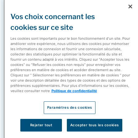
Dimitris Polygenis
Vos choix concernant les
Président, McKesson Canada
cookies sur ce site
En tant que président de McKesson Canada, Dimitris est
Les cookies sont importants pour le bon fonctionnement d'un site. Pour
responsable de diriger le portefeuille d’activités de
améliorer votre expérience, nous utilisons des cookies pour mémoriser
les informations de connexion et fournir une connexion sécurisée,
McKesson au Canada, y compris les opérations de
collecter des statistiques pour optimiser la fonctionnalité du site et
distribution pharmaceutique, les Soins de santé
fournir un contenu adapté à vos intérêts. Cliquez sur "Accepter tous les
cookies" ou "Refuser les cookies non requis" pour enregistrer vos
spécialisés et le réseau de pharmacies indépendantes
préférences en matière de cookies et accéder directement au site.
Cliquez sur " Sélectionner les préférences en matière de cookies " pour
de McKesson composé de I.D.A., Guardian, Remedy’sRx,
voir une description détaillée des types de cookies et des options de
Medicine Shoppe, Uniprix et Proxim.
préférences supplémentaires. Pour plus d'informations sur les cookies,
veuillez consulter notre
Politique de confidentialité
Dimitris s'est joint à McKesson Canada en 2005 suite à
l'acquisition de Phase 4 Health, une entreprise de
Paramètres des cookies
services spécialisés et destinés aux fabricants qu'il a
contribué à bâtir et à développer. Cette acquisition a
Rejeter tout
Accepter tous les cookies
donné lieu à la création de Soins de santé spécialisés de