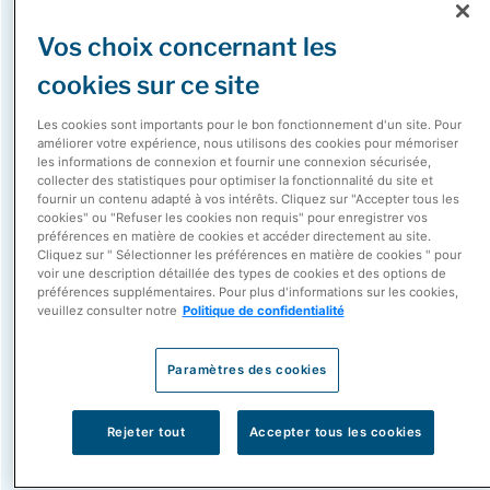
Manasi Kulkarni
Vos choix concernant les
Vice-présidente principale, Soins de santé spécialisés et
cookies sur ce site
Partenariats avec les fabricants
Les cookies sont importants pour le bon fonctionnement d'un site. Pour
améliorer votre expérience, nous utilisons des cookies pour mémoriser
Dans son rôle actuel, Manasi est responsable de la
les informations de connexion et fournir une connexion sécurisée,
stratégie globale en matière de produits et de
collecter des statistiques pour optimiser la fonctionnalité du site et
fournir un contenu adapté à vos intérêts. Cliquez sur "Accepter tous les
partenariats avec les fabricants pour McKesson Canada,
cookies" ou "Refuser les cookies non requis" pour enregistrer vos
préférences en matière de cookies et accéder directement au site.
avec un accent particulier sur la création de valeur et la
Cliquez sur " Sélectionner les préférences en matière de cookies " pour
croissance mutuelle avec nos partenaires fabricants de
voir une description détaillée des types de cookies et des options de
préférences supplémentaires. Pour plus d'informations sur les cookies,
produits pharmaceutiques de marque. Elle dirige
veuillez consulter notre
Politique de confidentialité
également l’évolution de notre offre en soins de santé
spécialisés, en collaborant étroitement avec les
Paramètres des cookies
fournisseurs et les partenaires fabricants afin
d’améliorer les résultats en santé grâce à des produits et
Rejeter tout
Accepter tous les cookies
des services axés sur les patients et fondés sur les
données, qui rendent les soins complexes plus